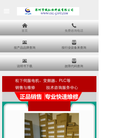
끀
낀
끅
首页
免费咨询电话
뀵
뀣
按产品品牌查询
按行业设备来查询
뀵
뀣
说明书下载
故障代码查询