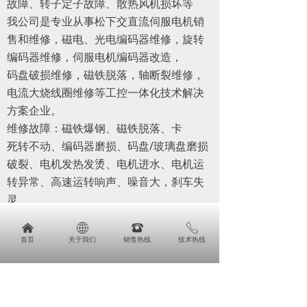
故障、转子定子故障、散热风机损坏等
我公司是专业从事松下交直流伺服电机销
售和维修，磁电、光电编码器维修，旋转
编码器维修，伺服电机编码器改造，
码盘破损维修，磁铁脱落，轴断裂维修，
电流大烧线圈维修等工控一体化技术解决
方案企业。
维修故障：磁铁爆钢、磁铁脱落、卡
死转不动、编码器磨损、码盘/玻璃盘磨损
破裂、电机发热发烫、电机进水、电机运
转异常、高速运转响声、噪音大，刹车失
灵、
刹车片磨损、低速正常高速偏差、高速正
낀
ꄓ
뀰
ꂅ
常低速偏差、启动报警、启动跳闸、过
首页
关于我们
销售热线
技术热线
낀
ꄓ
뀵
ꂅ
载、过压、过流、不能启动、启动无力、
首页
关于我们
产品
免费电话咨询
运行抖动
、失磁、跑位、走偏差、输出不平衡、编
码器报警、编码器损坏、位置不准、一通