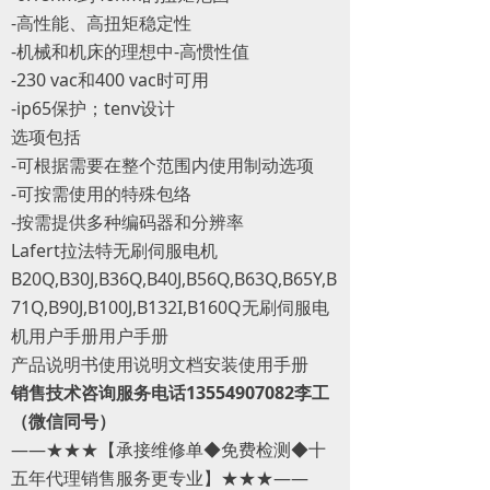
-高性能、高扭矩稳定性
-机械和机床的理想中-高惯性值
-230 vac和400 vac时可用
-ip65保护；tenv设计
选项包括
-可根据需要在整个范围内使用制动选项
-可按需使用的特殊包络
-按需提供多种编码器和分辨率
Lafert拉法特无刷伺服电机
B20Q,B30J,B36Q,B40J,B56Q,B63Q,B65Y,B
71Q,B90J,B100J,B132I,B160Q无刷伺服电
机用户手册用户手册
产品说明书使用说明文档安装使用手册
销售技术咨询服务电话13554907082李工
（微信同号）
——★★★【承接维修单◆免费检测◆十
五年代理销售服务更专业】★★★——