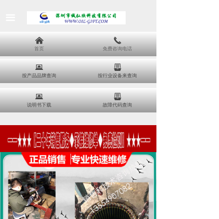
끀
낀
끅
首页
免费咨询电话
뀵
뀣
按产品品牌查询
按行业设备来查询
뀵
뀣
说明书下载
故障代码查询