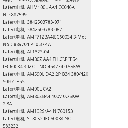
Lafert电机 AHM100L AA4 CC046A
NO:887599
Lafert电机 3842503783-971
Lafert电机 3842503783-082
Lafert电机 AMF71ZBA4IEC60034,3-Mot
No：889704 P=0.37KW
Lafert电机 AL132S-04
Lafert电机 AM80Z AA4 TH.CI.F IP54
IEC60034 3-MOT NO:464774 0.55KW
Lafert电机 AMS90L DA2 2P B34 380/420
50HZ IP55
Lafert电机 AM90L CA2
Lafert电机 AM80ZBA4 400V 0.75KW
2.3A
Lafert电机 AM132S/A4 N.760153
Lafert电机 ST80S2 IEC60034 NO
583232