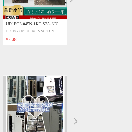
UD1BG3-045N-1KC-S2A-N/CN
UD1BG3-045N-1KC-S2A-N/CN
DR1B-008-020102-008 UR1BG3-
DR1B-008-020102-008
¥ 0.00
015N-6KC-2TA-N UD1BG3-
UR1BG3-015N-6KC-2TA-N
004N-1AB-2TA-N/CN UD1BG3-
UD1BG3-004N-1AB-2TA-N/CN
LM250-1N-010AN
030N-1KC-2SA-N/CN UR1BG3-
LM230-1N-020AN-G2N-N2F
030N-020102-LZ-N/CN UR-BG3-
UD1BG3-030N-1KC-2SA-N/CN
UD1BG3-030N-1KC-2SA-N/CN
030N-6LC-1TA-N
UR1BG3-008-020102-LZ-N/CN
UR1BG3-030N-020102-LZ-N/CN
UR-BG3-030N-6LC-1TA-N
넲