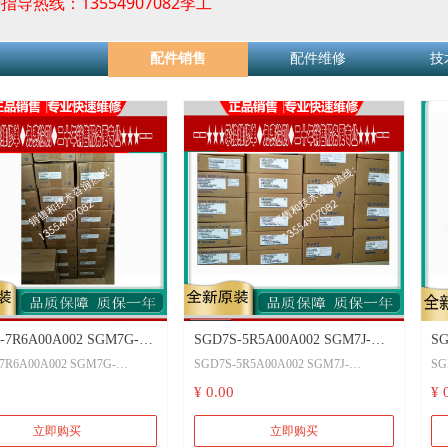
导热线：13554907082李工
配件销售
配件维修
技
-7R6A00A002 SGM7G-
SGD7S-5R5A00A002 SGM7J-
SG
7R6A00A002 SGM7G-
SGD7S-5R5A00A002 SGM7J-
SG
61 SGD7S-7R6A00A
08A7C6S SGD7S-5R5A00A
7
1
08A7C6S
7R
¥ 0.00
¥ 
-09A7C6C SGD7S-
SGM7J-08A7C6E SGD7S-
09
7R6A00A SGM7G-09A7C6C
SGD7S-5R5A00A SGM7J-08A7C6E
0A002 SGM7G-09AFC61
5R5A10A002 SGM7J-08AFC6S
7R6A10A002 SGM7G-
SGD7S-5R5A10A002 SGM7J-
立即购买
立即购买
1
08AFC6S