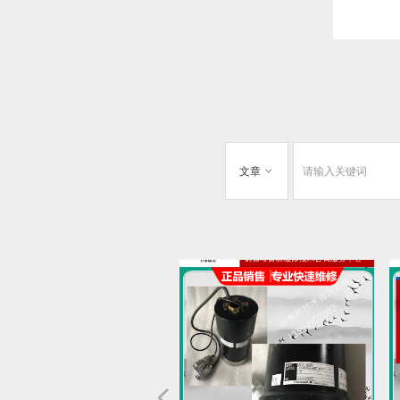
文章
ꀁ
넳