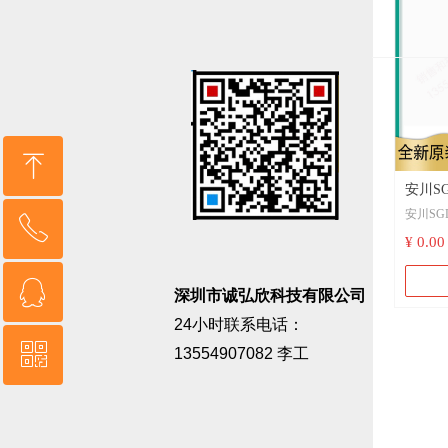
ꁸ
安川SG
安川SGD
SGDV
ꂅ
回到顶部
5R5A
¥ 0.00
册
ꁗ
13554907082
深圳市诚弘欣科技有限公司
24小时联系电话：
ꀥ
QQ客服
13554907082 李工
微信二维码