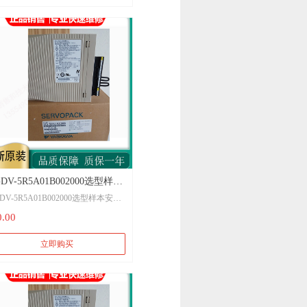
GDV-5R5A01B002000选型样本
DV-5R5A01B002000选型样本安川
川伺服驱动器模拟量电压、脉
服驱动器模拟量电压、脉冲序列指
0.00
序列指令型
型
立即购买