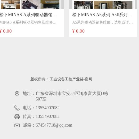
松下MINAS A系列驱动器销售
松下MINAS A5系列 A5Ⅱ系列通
MINAS A系列驱动器销售及维修
A5系列驱动器销售维修，选型或详细
及维修MSDA103A1A
用型，脉冲型驱动器销售及维修
MSDA103A1A
型号点击进入专业页面选型：
¥ 0.00
¥ 0.00
MBDHT2510CA1
MSDA013A1A
MSDA043A1A
MADHT1507E MADKT1505E
MSDA023A1A
MBDHT2510E MCDHT3520
MSDA083A1A
MDDKT3530 MDDHT5540E
MSDA153A1A
MEDHT7364E MFDHTA390
MSDA203A1A
MFDHTB3A2等
MSDA303A1A
A5系列伺服电机销售维修，选型或详
版权所有：
工业设备工控产业链-官网
细型号点击进入专业页面选型：
地址：
广东省深圳市宝安34区鸿泰富大厦D栋
MSMJ042G1U MHMJ082G1V
507室
MSMG152G1U等
电话：
13554907082
传真：
13554907082
邮箱：
674547718@qq.com