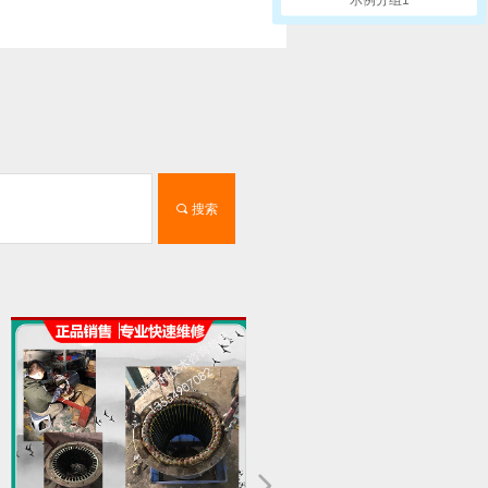
끠
搜索
넲