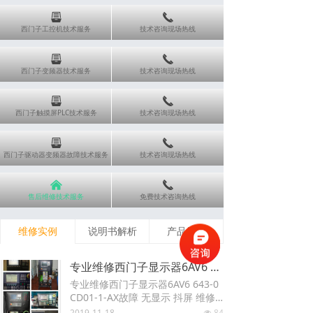
뀣
끅
西门子工控机技术服务
技术咨询现场热线
뀣
끅
西门子变频器技术服务
技术咨询现场热线
뀣
끅
西门子触摸屏PLC技术服务
技术咨询现场热线
뀣
끅
西门子驱动器变频器故障技术服务
技术咨询现场热线
낀
끅
售后维修技术服务
免费技术咨询热线
维修实例
说明书解析
产品销售
专业维修西门子显示器6AV6 643-0CD01-1-AX故障 无显示 抖屏 维修6SN1123-1AB00-0CA1 Siemens西门子伺服驱动器 电源模块
专业维修西门子显示器6AV6 643-0
CD01-1-AX故障 无显示 抖屏 维修6
SN1123-1AB00-0CA1 Siemens西
2019-11-18
84
넶