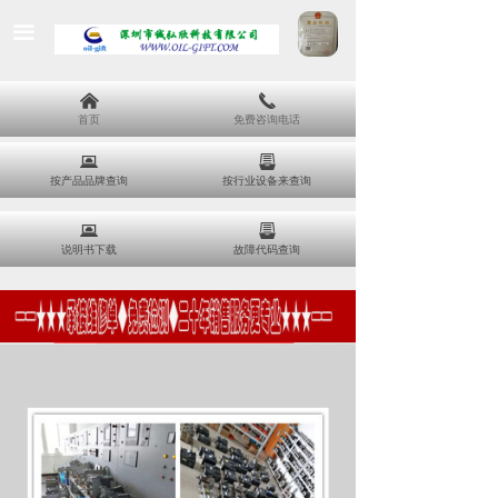
끀
낀
끅
首页
免费咨询电话
뀵
뀣
按产品品牌查询
按行业设备来查询
뀵
뀣
说明书下载
故障代码查询