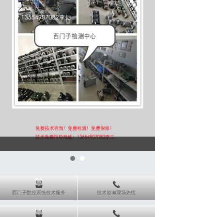
뀣
끅
西门子数控系统技术服务
技术咨询现场热线
뀣
끅